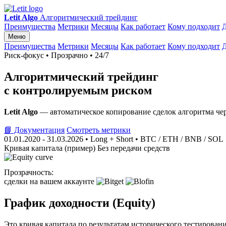
Letit Algo
Алгоритмический трейдинг
Преимущества
Метрики
Месяцы
Как работает
Кому подходит
Меню
Преимущества
Метрики
Месяцы
Как работает
Кому подходит
Риск‑фокус • Прозрачно • 24/7
Алгоритмический трейдинг
с контролируемым риском
Letit Algo
— автоматическое копирование сделок алгоритма чер
📘 Документация
Смотреть метрики
01.01.2020 - 31.03.2026
• Long + Short • BTC / ETH / BNB / SOL
Кривая капитала (пример)
Без передачи средств
Прозрачность:
сделки на вашем аккаунте
График доходности (Equity)
Это кривая капитала по результатам исторического тестирования