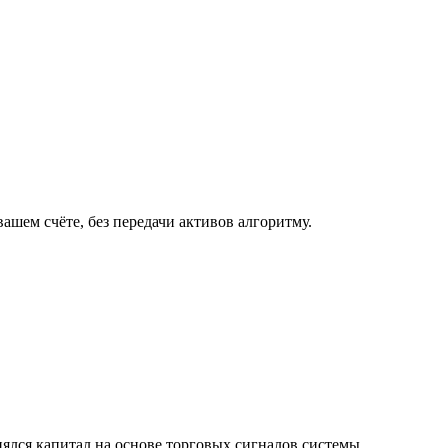
шем счёте, без передачи активов алгоритму.
енялся капитал на основе торговых сигналов системы.