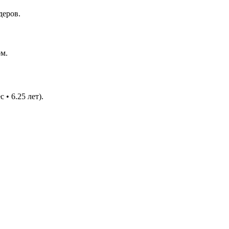
деров.
ом.
• 6.25 лет).