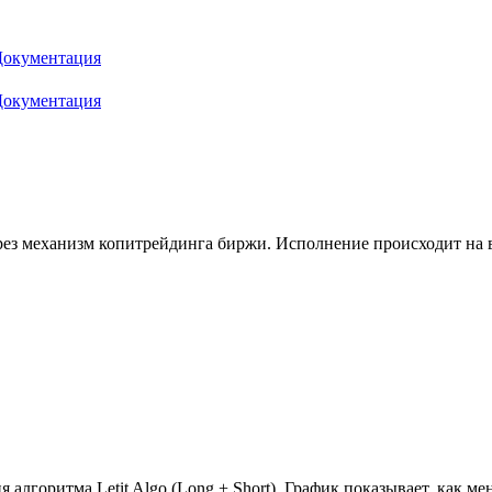
Документация
Документация
ез механизм копитрейдинга биржи. Исполнение происходит на ва
 алгоритма Letit Algo (Long + Short). График показывает, как м