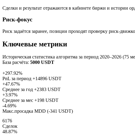
Сделки и результат отражаются в кабинете биржи и истории ор
Риск‑фокус
Риск задаётся заранее, позиции проходят проверку риск-движк
Ключевые метрики
Историческая статистика алгоритма за период 2020–2026 (75 мес 
База расчёта:
5000 USDT
+297.92%
PnL за период +14896 USDT
+47.67%
Среднее за год +2383 USDT
+3.97%
Среднее за мес +198 USDT
-4.69%
Макс.просадка MDD (-341 USDT)
6176
Сделок
48.87%